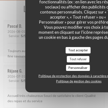
fonctionnalités (ex : en lien avec les r
Les avis de nos clients
sociaux) ou afficher des publicités 
contenus personnalisés. Cliquez sur «
accepter », « Tout refuser » ou «
Personnaliser » pour gérer vos préfér
Pascal
D
Vous pouvez modifier vos choix à t
moment en cliquant sur l'icône représ
2026-08-01
- 12:15 - Couverts 2
Service
:
5
/5
Ambiance
:
5
/5
Cuisine
:
5
/5
Qualité / Prix
:
5
/5
un cookie en bas à gauche des pages du
Tout accepter
Toujours aussi bien. Accueil parfait, service agréable, cuisine
fine savoureuse et raffinée.
Tout refuser
Personnaliser
Réjane
G
Politique de protection des données à caractère 
2026-07-31
- 19:30 - Couverts 8
Service
:
5
/5
Ambiance
:
5
/5
Cuisine
:
5
/5
Qualité / Prix
:
5
/5
Politique de gestion des cookies
Accueil très chaleureux Souci de satisfaire le client Qualité
des repas et du service