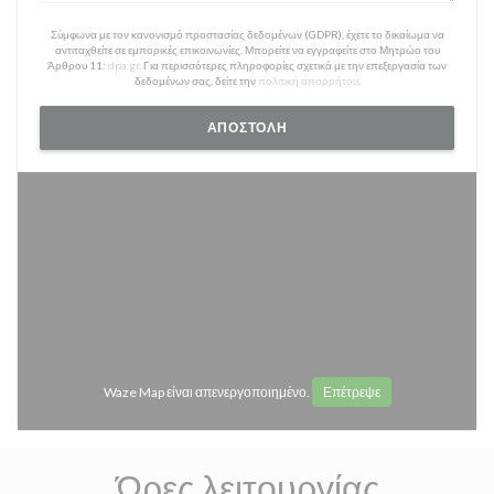
Σύμφωνα με τον κανονισμό προστασίας δεδομένων (GDPR), έχετε το δικαίωμα να
αντιταχθείτε σε εμπορικές επικοινωνίες. Μπορείτε να εγγραφείτε στο Μητρώο του
Άρθρου 11:
dpa.gr
. Για περισσότερες πληροφορίες σχετικά με την επεξεργασία των
δεδομένων σας, δείτε την
πολιτική απορρήτου
.
Waze Map είναι απενεργοποιημένο.
Επέτρεψε
Ώρες λειτουργίας