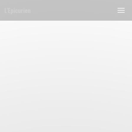
Πίνακας διαχείρισης "Μπισκότων" (Cookies)
L'Epicurien