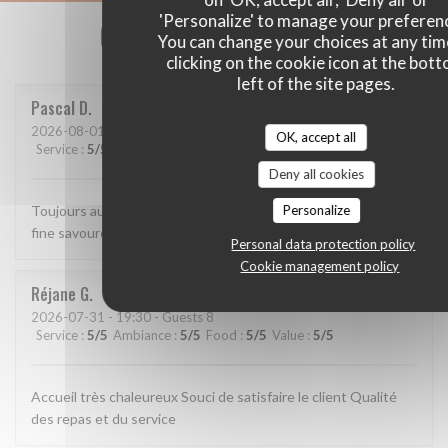
'Personalize' to manage your preferen
Our customer ratings
You can change your choices at any tim
clicking on the cookie icon at the bot
left of the site pages.
Pascal
D
2026-08-01
- 12:15 - Guests 2
OK, accept all
Service
:
5
/5
Ambiance
:
5
/5
Food
:
5
/5
Value
:
5
/5
Deny all cookies
Personalize
Toujours aussi bien. Accueil parfait, service agréable, cuisine
fine savoureuse et raffinée.
Personal data protection policy
Cookie management policy
Réjane
G
2026-07-31
- 19:30 - Guests 8
Service
:
5
/5
Ambiance
:
5
/5
Food
:
5
/5
Value
:
5
/5
Accueil très chaleureux Souci de satisfaire le client Qualité
des repas et du service