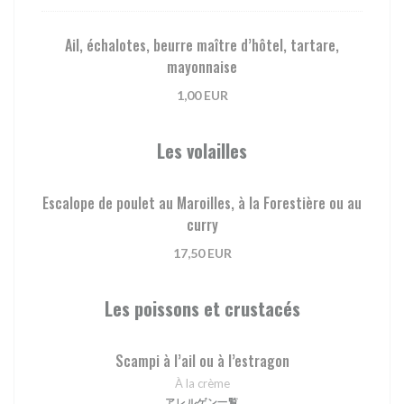
Ail, échalotes, beurre maître d’hôtel, tartare,
mayonnaise
1,00 EUR
Les volailles
Escalope de poulet au Maroilles, à la Forestière ou au
curry
17,50 EUR
Les poissons et crustacés
Scampi à l’ail ou à l’estragon
À la crème
アレルゲン一覧