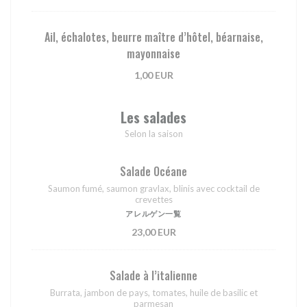
Ail, échalotes, beurre maître d’hôtel, béarnaise,
mayonnaise
1,00 EUR
Les salades
Selon la saison
Salade Océane
Saumon fumé, saumon gravlax, blinis avec cocktail de
crevettes
アレルゲン一覧
23,00 EUR
Salade à l’italienne
Burrata, jambon de pays, tomates, huile de basilic et
parmesan