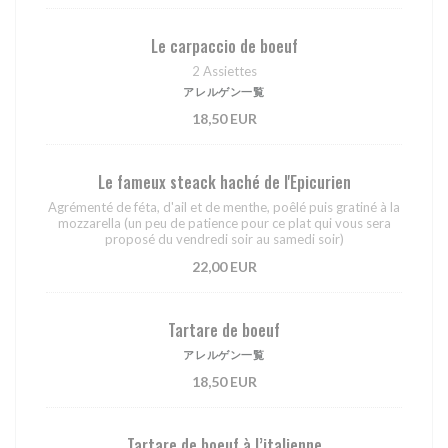
Le carpaccio de boeuf
2 Assiettes
アレルゲン一覧
18,50 EUR
Le fameux steack haché de l'Epicurien
Agrémenté de féta, d'ail et de menthe, poêlé puis gratiné à la
mozzarella (un peu de patience pour ce plat qui vous sera
proposé du vendredi soir au samedi soir)
22,00 EUR
Tartare de boeuf
アレルゲン一覧
18,50 EUR
Tartare de boeuf à l’italienne