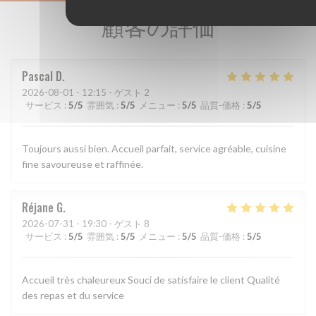
顧客の評価
Pascal
D
2026-08-01
- 12:15 - ゲスト 2
サービス
:
5
/5
雰囲気
:
5
/5
メニュー
:
5
/5
品質-価格
:
5
/5
Toujours aussi bien. Accueil parfait, service agréable, cuisine
fine savoureuse et raffinée.
Réjane
G
2026-07-31
- 19:30 - ゲスト 8
サービス
:
5
/5
雰囲気
:
5
/5
メニュー
:
5
/5
品質-価格
:
5
/5
Accueil très chaleureux Souci de satisfaire le client Qualité
des repas et du service