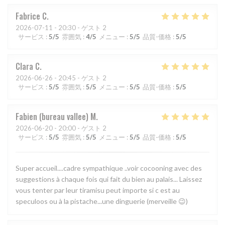
Fabrice
C
2026-07-11
- 20:30 - ゲスト 2
サービス
:
5
/5
雰囲気
:
4
/5
メニュー
:
5
/5
品質-価格
:
5
/5
Clara
C
2026-06-26
- 20:45 - ゲスト 2
サービス
:
5
/5
雰囲気
:
5
/5
メニュー
:
5
/5
品質-価格
:
5
/5
Fabien (bureau vallee)
M
2026-06-20
- 20:00 - ゲスト 2
サービス
:
5
/5
雰囲気
:
5
/5
メニュー
:
5
/5
品質-価格
:
5
/5
Super accueil....cadre sympathique ..voir cocooning avec des
suggestions à chaque fois qui fait du bien au palais... Laissez
vous tenter par leur tiramisu peut importe si c est au
speculoos ou à la pistache...une dinguerie (merveille 😉)