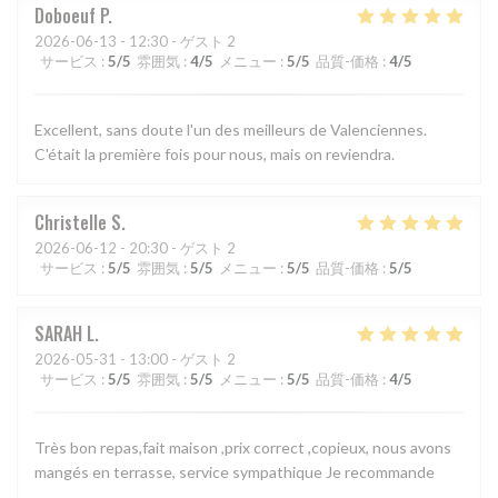
Doboeuf
P
2026-06-13
- 12:30 - ゲスト 2
サービス
:
5
/5
雰囲気
:
4
/5
メニュー
:
5
/5
品質-価格
:
4
/5
Excellent, sans doute l'un des meilleurs de Valenciennes.
C'était la première fois pour nous, mais on reviendra.
Christelle
S
2026-06-12
- 20:30 - ゲスト 2
サービス
:
5
/5
雰囲気
:
5
/5
メニュー
:
5
/5
品質-価格
:
5
/5
SARAH
L
2026-05-31
- 13:00 - ゲスト 2
サービス
:
5
/5
雰囲気
:
5
/5
メニュー
:
5
/5
品質-価格
:
4
/5
Très bon repas,fait maison ,prix correct ,copieux, nous avons
mangés en terrasse, service sympathique Je recommande