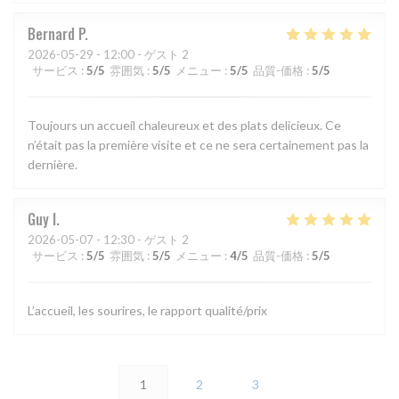
Bernard
P
2026-05-29
- 12:00 - ゲスト 2
サービス
:
5
/5
雰囲気
:
5
/5
メニュー
:
5
/5
品質-価格
:
5
/5
Toujours un accueil chaleureux et des plats delicieux. Ce
n’était pas la première visite et ce ne sera certainement pas la
dernière.
Guy
I
2026-05-07
- 12:30 - ゲスト 2
サービス
:
5
/5
雰囲気
:
5
/5
メニュー
:
4
/5
品質-価格
:
5
/5
L’accueil, les sourires, le rapport qualité/prix
1
2
3