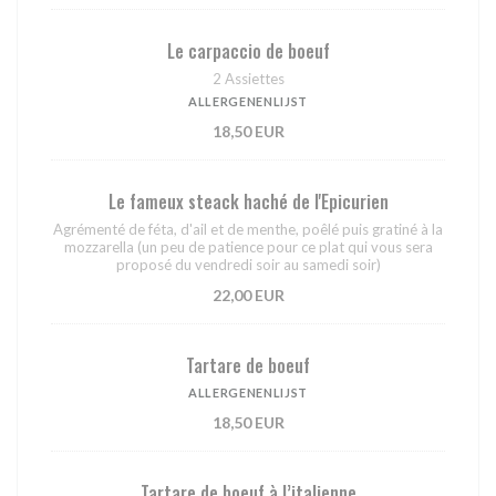
Le carpaccio de boeuf
2 Assiettes
ALLERGENENLIJST
18,50 EUR
Le fameux steack haché de l'Epicurien
Agrémenté de féta, d'ail et de menthe, poêlé puis gratiné à la
mozzarella (un peu de patience pour ce plat qui vous sera
proposé du vendredi soir au samedi soir)
22,00 EUR
Tartare de boeuf
ALLERGENENLIJST
18,50 EUR
Tartare de boeuf à l’italienne