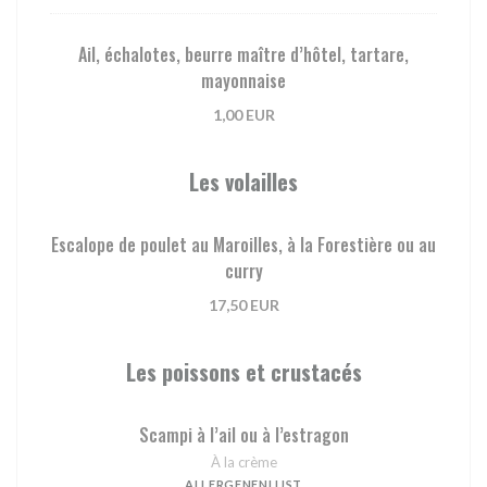
Ail, échalotes, beurre maître d’hôtel, tartare,
mayonnaise
1,00 EUR
Les volailles
Escalope de poulet au Maroilles, à la Forestière ou au
curry
17,50 EUR
Les poissons et crustacés
Scampi à l’ail ou à l’estragon
À la crème
ALLERGENENLIJST