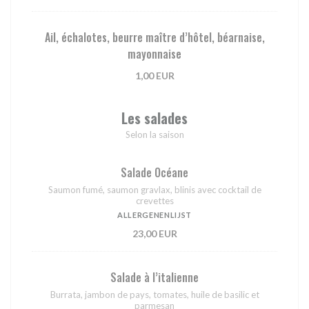
Ail, échalotes, beurre maître d’hôtel, béarnaise,
mayonnaise
1,00 EUR
Les salades
Selon la saison
Salade Océane
Saumon fumé, saumon gravlax, blinis avec cocktail de
crevettes
ALLERGENENLIJST
23,00 EUR
Salade à l’italienne
Burrata, jambon de pays, tomates, huile de basilic et
parmesan