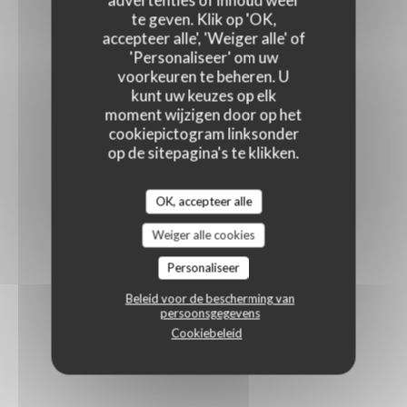
advertenties of inhoud weer
te geven. Klik op 'OK,
accepteer alle', 'Weiger alle' of
'Personaliseer' om uw
voorkeuren te beheren. U
kunt uw keuzes op elk
moment wijzigen door op het
cookiepictogram linksonder
op de sitepagina's te klikken.
OK, accepteer alle
Weiger alle cookies
Personaliseer
Beleid voor de bescherming van
persoonsgegevens
Cookiebeleid