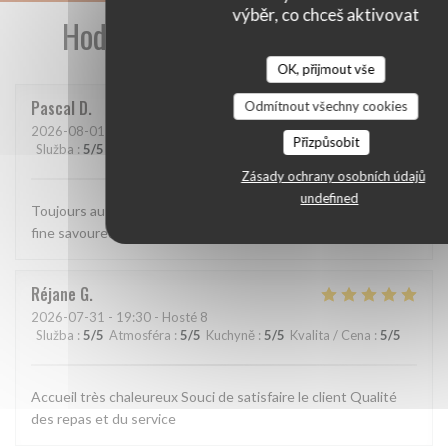
výběr, co chceš aktivovat
Hodnocení našich zákazníků
OK, přijmout vše
Pascal
D
Odmítnout všechny cookies
2026-08-01
- 12:15 - Hosté 2
Přizpůsobit
Služba
:
5
/5
Atmosféra
:
5
/5
Kuchyně
:
5
/5
Kvalita / Cena
:
5
/5
Zásady ochrany osobních údajů
undefined
Toujours aussi bien. Accueil parfait, service agréable, cuisine
fine savoureuse et raffinée.
Réjane
G
2026-07-31
- 19:30 - Hosté 8
Služba
:
5
/5
Atmosféra
:
5
/5
Kuchyně
:
5
/5
Kvalita / Cena
:
5
/5
Accueil très chaleureux Souci de satisfaire le client Qualité
des repas et du service