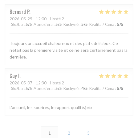
Bernard
P
2026-05-29
- 12:00 - Hosté 2
Služba
:
5
/5
Atmosféra
:
5
/5
Kuchyně
:
5
/5
Kvalita / Cena
:
5
/5
Toujours un accueil chaleureux et des plats delicieux. Ce
n’était pas la première visite et ce ne sera certainement pas la
dernière.
Guy
I
2026-05-07
- 12:30 - Hosté 2
Služba
:
5
/5
Atmosféra
:
5
/5
Kuchyně
:
4
/5
Kvalita / Cena
:
5
/5
L’accueil, les sourires, le rapport qualité/prix
1
2
3