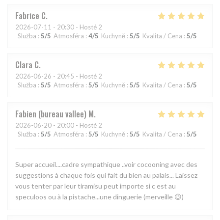
Fabrice
C
2026-07-11
- 20:30 - Hosté 2
Služba
:
5
/5
Atmosféra
:
4
/5
Kuchyně
:
5
/5
Kvalita / Cena
:
5
/5
Clara
C
2026-06-26
- 20:45 - Hosté 2
Služba
:
5
/5
Atmosféra
:
5
/5
Kuchyně
:
5
/5
Kvalita / Cena
:
5
/5
Fabien (bureau vallee)
M
2026-06-20
- 20:00 - Hosté 2
Služba
:
5
/5
Atmosféra
:
5
/5
Kuchyně
:
5
/5
Kvalita / Cena
:
5
/5
Super accueil....cadre sympathique ..voir cocooning avec des
suggestions à chaque fois qui fait du bien au palais... Laissez
vous tenter par leur tiramisu peut importe si c est au
speculoos ou à la pistache...une dinguerie (merveille 😉)