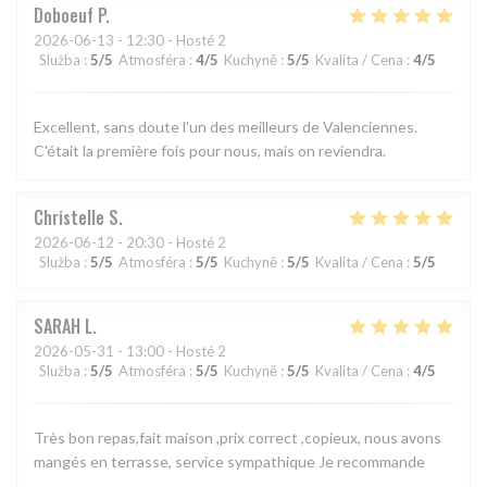
Doboeuf
P
2026-06-13
- 12:30 - Hosté 2
Služba
:
5
/5
Atmosféra
:
4
/5
Kuchyně
:
5
/5
Kvalita / Cena
:
4
/5
Excellent, sans doute l'un des meilleurs de Valenciennes.
C'était la première fois pour nous, mais on reviendra.
Christelle
S
2026-06-12
- 20:30 - Hosté 2
Služba
:
5
/5
Atmosféra
:
5
/5
Kuchyně
:
5
/5
Kvalita / Cena
:
5
/5
SARAH
L
2026-05-31
- 13:00 - Hosté 2
Služba
:
5
/5
Atmosféra
:
5
/5
Kuchyně
:
5
/5
Kvalita / Cena
:
4
/5
Très bon repas,fait maison ,prix correct ,copieux, nous avons
mangés en terrasse, service sympathique Je recommande