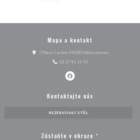
Mapa a kontakt
((otevře se v n
7 Place Cardon 59300 Valenciennes
03 27 41 15 95
Facebook ((otevře se v novém ok
Kontaktujte nás
REZERVOVAT STŮL
Zůstaňte v obraze
*