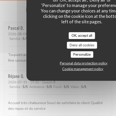
'Personalize' to manage your preferen
Our customer ratings
You can change your choices at any tim
clicking on the cookie icon at the bot
left of the site pages.
Pascal
D
2026-08-01
- 12:15 - Guests 2
OK, accept all
Service
:
5
/5
Ambiance
:
5
/5
Food
:
5
/5
Value
:
5
/5
Deny all cookies
Personalize
Toujours aussi bien. Accueil parfait, service agréable, cuisine
fine savoureuse et raffinée.
Personal data protection policy
Cookie management policy
Réjane
G
2026-07-31
- 19:30 - Guests 8
Service
:
5
/5
Ambiance
:
5
/5
Food
:
5
/5
Value
:
5
/5
Accueil très chaleureux Souci de satisfaire le client Qualité
des repas et du service