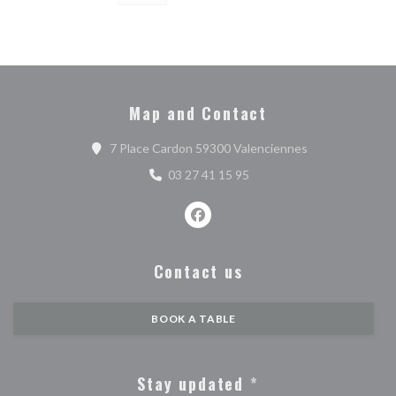
Map and Contact
((opens in a ne
7 Place Cardon 59300 Valenciennes
03 27 41 15 95
Facebook ((opens in a new wind
Contact us
BOOK A TABLE
Stay updated
*