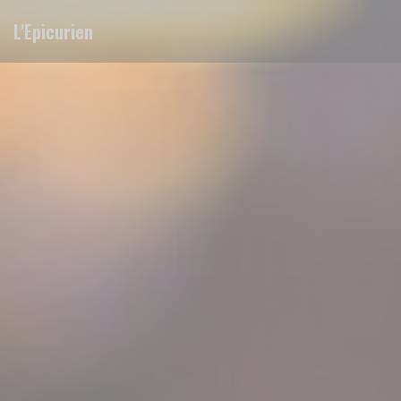
Panel for informasjonskapsler
L'Epicurien