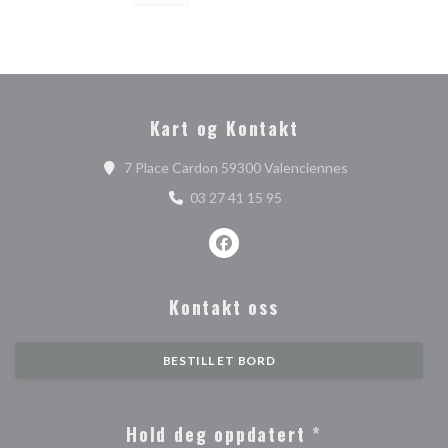
Kart og Kontakt
((åpner i et nytt
7 Place Cardon 59300 Valenciennes
03 27 41 15 95
Facebook ((åpner i et nytt vindu)
Kontakt oss
BESTILL ET BORD
Hold deg oppdatert
*