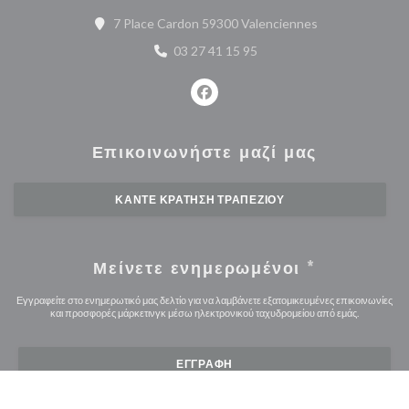
((ανοίγει σε νέο
7 Place Cardon 59300 Valenciennes
03 27 41 15 95
Facebook ((ανοίγει σε νέο παρά
Επικοινωνήστε μαζί μας
ΚΆΝΤΕ ΚΡΆΤΗΣΗ ΤΡΑΠΕΖΙΟΎ
Μείνετε ενημερωμένοι
*
Εγγραφείτε στο ενημερωτικό μας δελτίο για να λαμβάνετε εξατομικευμένες επικοινωνίες
και προσφορές μάρκετινγκ μέσω ηλεκτρονικού ταχυδρομείου από εμάς.
ΕΓΓΡΑΦΉ