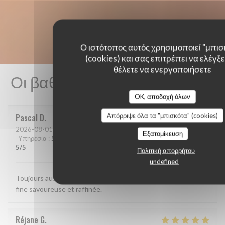
Ο ιστότοπος αυτός χρησιμοποιεί "μπισ
(cookies) και σας επιτρέπει να ελέγξετ
θέλετε να ενεργοποιήσετε
Οι βαθμολογίες πελατών μας
OK, αποδοχή όλων
Απόρριψε όλα τα "μπισκότα" (cookies)
Pascal
D
2026-08-01
- 12:15 - καλεσμένοι 2
Εξατομίκευση
Υπηρεσία
:
5
/5
Ατμόσφαιρα
:
5
/5
Μενού
:
5
/5
Ποιότητα / Τιμή
:
5
/5
Πολιτική απορρήτου
undefined
Toujours aussi bien. Accueil parfait, service agréable, cuisine
fine savoureuse et raffinée.
Réjane
G