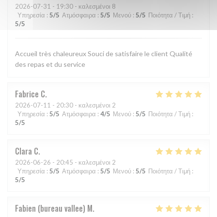
2026-07-31
- 19:30 - καλεσμένοι 8
Υπηρεσία
:
5
/5
Ατμόσφαιρα
:
5
/5
Μενού
:
5
/5
Ποιότητα / Τιμή
:
5
/5
Accueil très chaleureux Souci de satisfaire le client Qualité
des repas et du service
Fabrice
C
2026-07-11
- 20:30 - καλεσμένοι 2
Υπηρεσία
:
5
/5
Ατμόσφαιρα
:
4
/5
Μενού
:
5
/5
Ποιότητα / Τιμή
:
5
/5
Clara
C
2026-06-26
- 20:45 - καλεσμένοι 2
Υπηρεσία
:
5
/5
Ατμόσφαιρα
:
5
/5
Μενού
:
5
/5
Ποιότητα / Τιμή
:
5
/5
Fabien (bureau vallee)
M