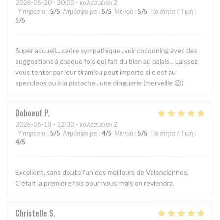
2026-06-20
- 20:00 - καλεσμένοι 2
Υπηρεσία
:
5
/5
Ατμόσφαιρα
:
5
/5
Μενού
:
5
/5
Ποιότητα / Τιμή
:
5
/5
Super accueil....cadre sympathique ..voir cocooning avec des
suggestions à chaque fois qui fait du bien au palais... Laissez
vous tenter par leur tiramisu peut importe si c est au
speculoos ou à la pistache...une dinguerie (merveille 😉)
Doboeuf
P
2026-06-13
- 12:30 - καλεσμένοι 2
Υπηρεσία
:
5
/5
Ατμόσφαιρα
:
4
/5
Μενού
:
5
/5
Ποιότητα / Τιμή
:
4
/5
Excellent, sans doute l'un des meilleurs de Valenciennes.
C'était la première fois pour nous, mais on reviendra.
Christelle
S