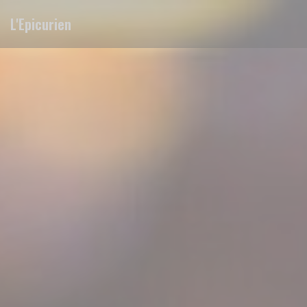
Πίνακας διαχείρισης "Μπισκότων" (Cookies)
L'Epicurien