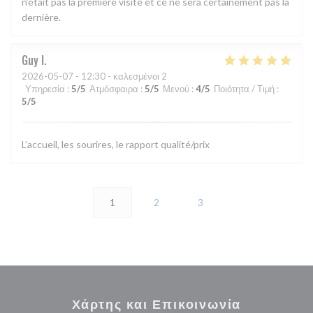
n’était pas la première visite et ce ne sera certainement pas la
dernière.
Guy
I
2026-05-07
- 12:30 - καλεσμένοι 2
Υπηρεσία
:
5
/5
Ατμόσφαιρα
:
5
/5
Μενού
:
4
/5
Ποιότητα / Τιμή
:
5
/5
L’accueil, les sourires, le rapport qualité/prix
1
2
3
Χάρτης και Επικοινωνία