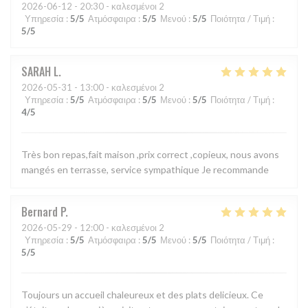
2026-06-12
- 20:30 - καλεσμένοι 2
Υπηρεσία
:
5
/5
Ατμόσφαιρα
:
5
/5
Μενού
:
5
/5
Ποιότητα / Τιμή
:
5
/5
SARAH
L
2026-05-31
- 13:00 - καλεσμένοι 2
Υπηρεσία
:
5
/5
Ατμόσφαιρα
:
5
/5
Μενού
:
5
/5
Ποιότητα / Τιμή
:
4
/5
Très bon repas,fait maison ,prix correct ,copieux, nous avons
mangés en terrasse, service sympathique Je recommande
Bernard
P
2026-05-29
- 12:00 - καλεσμένοι 2
Υπηρεσία
:
5
/5
Ατμόσφαιρα
:
5
/5
Μενού
:
5
/5
Ποιότητα / Τιμή
:
5
/5
Toujours un accueil chaleureux et des plats delicieux. Ce