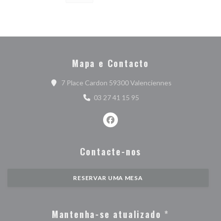
Mapa e Contacto
((abre numa nova
7 Place Cardon 59300 Valenciennes
03 27 41 15 95
Facebook ((abre numa nova janel
Contacte-nos
RESERVAR UMA MESA
Mantenha-se atualizado
*