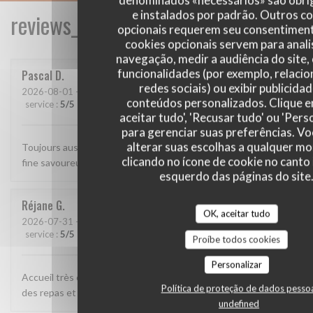
e instalados por padrão. Outros c
reviews_from_our_clients_following_
opcionais requerem seu consentiment
cookies opcionais servem para anali
navegação, medir a audiência do site,
funcionalidades (por exemplo, relaci
Pascal
D
redes sociais) ou exibir publicida
2026-08-01
- 12:15 - guests 2
conteúdos personalizados. Clique 
service
:
5
/5
ambience
:
5
/5
menu
:
5
/5
quality_price
:
5
/5
aceitar tudo', 'Recusar tudo' ou 'Pers
para gerenciar suas preferências. V
alterar suas escolhas a qualquer 
Toujours aussi bien. Accueil parfait, service agréable, cuisine
clicando no ícone de cookie no canto 
fine savoureuse et raffinée.
esquerdo das páginas do site
Réjane
G
OK, aceitar tudo
2026-07-31
- 19:30 - guests 8
service
:
5
/5
ambience
:
5
/5
menu
:
5
/5
quality_price
:
5
/5
Proíbe todos cookies
Personalizar
Accueil très chaleureux Souci de satisfaire le client Qualité
Política de proteção de dados pesso
des repas et du service
undefined