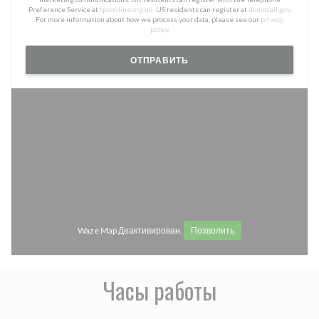
Preference Service at
tpsonline.org.uk
. US residents can register at
donotcall.gov
.
For more information about how we process your data, please see our
privacy
policy
.
Waze Map Деактивирован.
Позволить
Часы работы