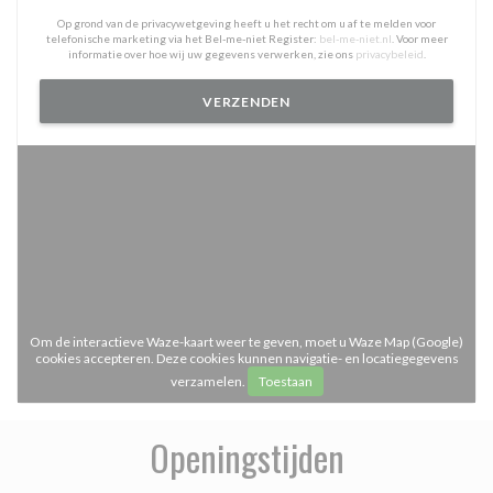
Op grond van de privacywetgeving heeft u het recht om u af te melden voor
telefonische marketing via het Bel-me-niet Register:
bel-me-niet.nl
. Voor meer
informatie over hoe wij uw gegevens verwerken, zie ons
privacybeleid
.
Om de interactieve Waze-kaart weer te geven, moet u Waze Map (Google)
cookies accepteren. Deze cookies kunnen navigatie- en locatiegegevens
verzamelen.
Toestaan
Openingstijden