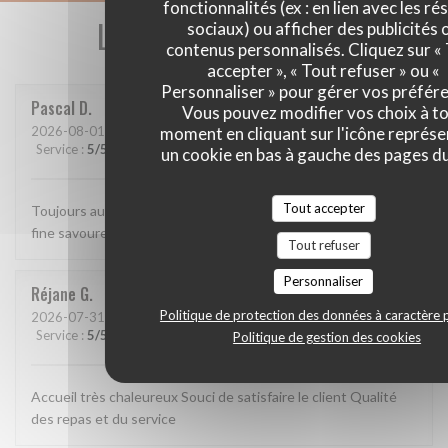
fonctionnalités (ex : en lien avec les r
Les avis de nos clients
sociaux) ou afficher des publicités 
contenus personnalisés. Cliquez sur «
accepter », « Tout refuser » ou «
Personnaliser » pour gérer vos préfér
Pascal
D
Vous pouvez modifier vos choix à t
moment en cliquant sur l'icône représ
2026-08-01
- 12:15 - Couverts 2
Service
:
5
/5
Ambiance
:
5
/5
Cuisine
:
5
/5
Qualité / Prix
:
5
/5
un cookie en bas à gauche des pages du
Tout accepter
Toujours aussi bien. Accueil parfait, service agréable, cuisine
fine savoureuse et raffinée.
Tout refuser
Personnaliser
Réjane
G
Politique de protection des données à caractère 
2026-07-31
- 19:30 - Couverts 8
Service
:
5
/5
Ambiance
:
5
/5
Cuisine
:
5
/5
Qualité / Prix
:
5
/5
Politique de gestion des cookies
Accueil très chaleureux Souci de satisfaire le client Qualité
des repas et du service