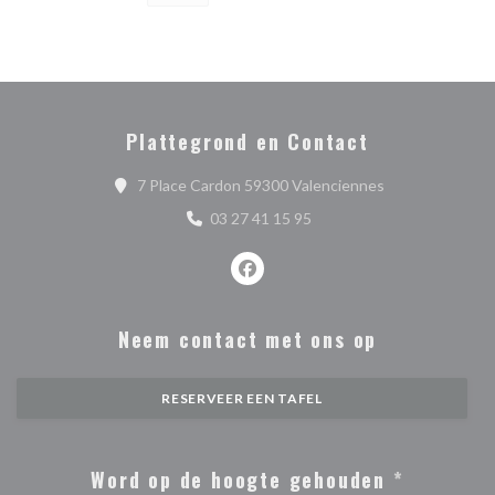
Plattegrond en Contact
((opent in een n
7 Place Cardon 59300 Valenciennes
03 27 41 15 95
Facebook ((opent in een nieuw ve
Neem contact met ons op
RESERVEER EEN TAFEL
Word op de hoogte gehouden
*