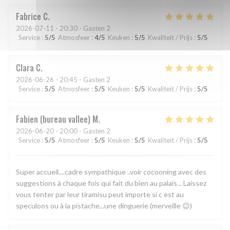
Fabrice
C
2026-07-11
- 20:30 - Gasten 2
Service
:
5
/5
Atmosfeer
:
4
/5
Keuken
:
5
/5
Kwaliteit / Prijs
:
5
/5
Clara
C
2026-06-26
- 20:45 - Gasten 2
Service
:
5
/5
Atmosfeer
:
5
/5
Keuken
:
5
/5
Kwaliteit / Prijs
:
5
/5
Fabien (bureau vallee)
M
2026-06-20
- 20:00 - Gasten 2
Service
:
5
/5
Atmosfeer
:
5
/5
Keuken
:
5
/5
Kwaliteit / Prijs
:
5
/5
Super accueil....cadre sympathique ..voir cocooning avec des
suggestions à chaque fois qui fait du bien au palais... Laissez
vous tenter par leur tiramisu peut importe si c est au
speculoos ou à la pistache...une dinguerie (merveille 😉)