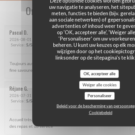
Deze optionele cookies worden gebru
uw navigatie te analyseren, het sitepub
Onze gastbeoordelingen
meten, functies te bieden (bijv. gerel
aan sociale netwerken) of gepersonal
advertenties of inhoud weer te geven
op 'OK, accepteer alle', 'Weiger alle
Pascal
D
'Personaliseer' om uw voorkeuren
2026-08-01
- 12:15 - Gasten 2
beheren. U kunt uw keuzes op elk m
Service
:
5
/5
Atmosfeer
:
5
/5
Keuken
:
5
/5
Kwaliteit / Prijs
:
5
/5
wijzigen door op het cookiepictog
linksonder op de sitepagina's te klik
Toujours aussi bien. Accueil parfait, service agréable, cuisine
fine savoureuse et raffinée.
OK, accepteer alle
Weiger alle cookies
Réjane
G
Personaliseer
2026-07-31
- 19:30 - Gasten 8
Service
:
5
/5
Atmosfeer
:
5
/5
Keuken
:
5
/5
Kwaliteit / Prijs
:
5
/5
Beleid voor de bescherming van persoonsg
Cookiebeleid
Accueil très chaleureux Souci de satisfaire le client Qualité
des repas et du service