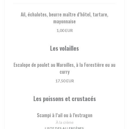
Ail, échalotes, beurre maître d’hôtel, tartare,
mayonnaise
1,00 EUR
Les volailles
Escalope de poulet au Maroilles, à la Forestière ou au
curry
17,50 EUR
Les poissons et crustacés
Scampi à l’ail ou à l’estragon
À la crème
LISTE DES ALLERGÈNES