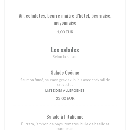
Ail, échalotes, beurre maître d’hôtel, béarnaise,
mayonnaise
1,00 EUR
Les salades
Selon la saison
Salade Océane
Saumon fumé, saumon gravlax, blinis avec cocktail de
crevettes
LISTE DES ALLERGÈNES
23,00 EUR
Salade à l’italienne
Burrata, jambon de pays, tomates, huile de basilic et
parmesan