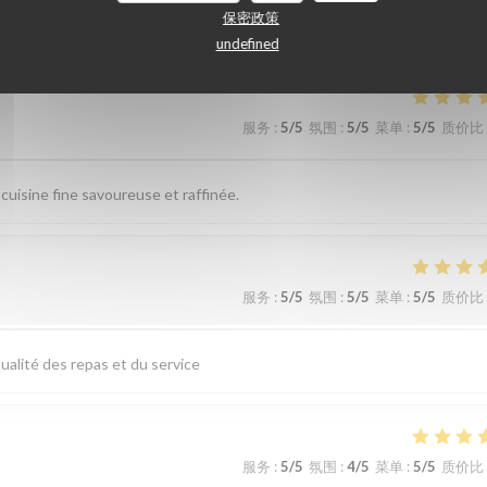
们的顾客评分
保密政策
undefined
服务
:
5
/5
氛围
:
5
/5
菜单
:
5
/5
质价比
 cuisine fine savoureuse et raffinée.
服务
:
5
/5
氛围
:
5
/5
菜单
:
5
/5
质价比
Qualité des repas et du service
服务
:
5
/5
氛围
:
4
/5
菜单
:
5
/5
质价比