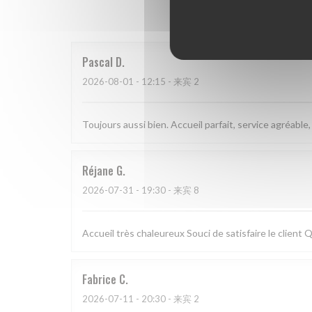
我
Pascal
D
2026-08-01
- 12:15 - 来宾 2
Toujours aussi bien. Accueil parfait, service agréable,
Réjane
G
2026-07-31
- 19:30 - 来宾 8
Accueil très chaleureux Souci de satisfaire le client 
Fabrice
C
2026-07-11
- 20:30 - 来宾 2