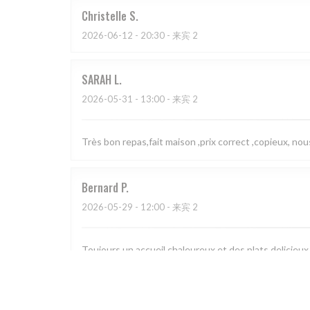
Christelle
S
2026-06-12
- 20:30 - 来宾 2
SARAH
L
2026-05-31
- 13:00 - 来宾 2
Très bon repas,fait maison ,prix correct ,copieux, 
Bernard
P
2026-05-29
- 12:00 - 来宾 2
Toujours un accueil chaleureux et des plats delicieux.
Guy
I