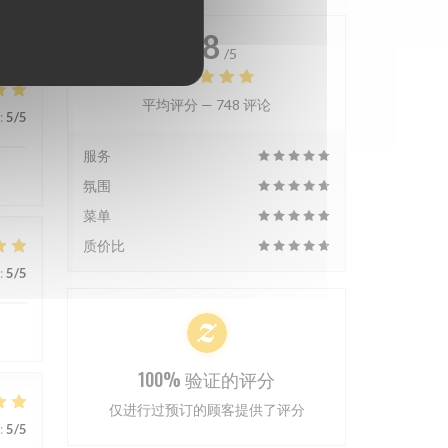
4.8
/5
平均评分 —
748 评论
:
5
/5
服务
氛围
菜单
质价比
:
5
/5
100% 验证的评分
仅进行过预订的顾客提供了评分
:
5
/5