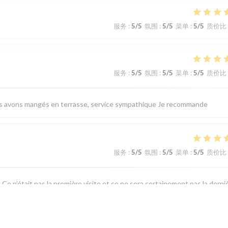
服务
:
5
/5
氛围
:
5
/5
菜单
:
5
/5
质价比
服务
:
5
/5
氛围
:
5
/5
菜单
:
5
/5
质价比
nous avons mangés en terrasse, service sympathique Je recommande
服务
:
5
/5
氛围
:
5
/5
菜单
:
5
/5
质价比
 Ce n’était pas la première visite et ce ne sera certainement pas la derni